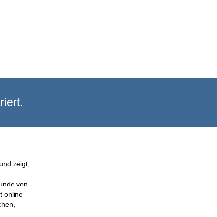
iert.
und zeigt,
Kunde von
t online
chen,