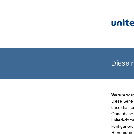
Diese n
Warum wird
Diese Seite 
dass die ne
Ohne diese 
united-doma
konfigurier
Homepage-B